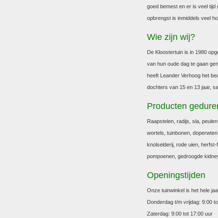
goed bemest en er is veel tijd
opbrengst is inmiddels veel ho
Wie zijn wij?
De Kloostertuin is in 1980 opg
van hun oude dag te gaan geni
heeft Leander Verhoog het bedr
dochters van 15 en 13 jaar, sa
Producten geduren
Raapstelen, radijs, sla, peulen
wortels, tuinbonen, doperwten
knolselderij, rode uien, herfst
pompoenen, gedroogde kidney
Openingstijden
Onze tuinwinkel is het hele j
Donderdag t/m vrijdag: 9:00 to
Zaterdag: 9:00 tot 17:00 uur