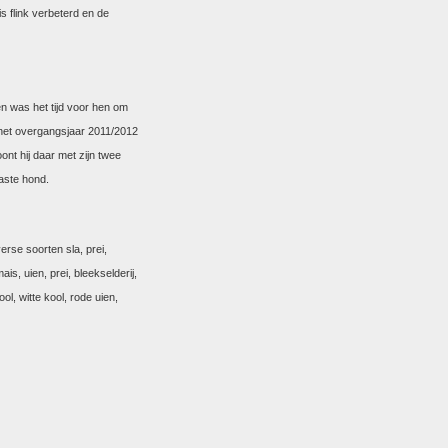
s flink verbeterd en de
en was het tijd voor hen om
 het overgangsjaar 2011/2012
ont hij daar met zijn twee
iaste hond.
erse soorten sla, prei,
s, uien, prei, bleekselderij,
ol, witte kool, rode uien,