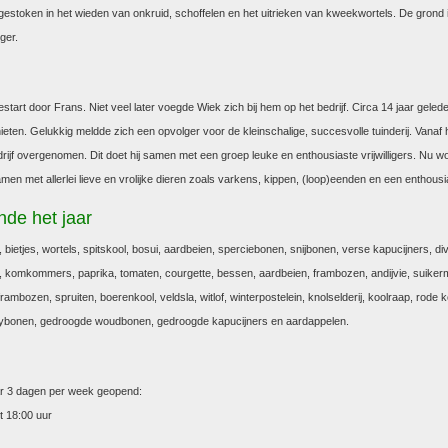
 gestoken in het wieden van onkruid, schoffelen en het uitrieken van kweekwortels. De grond i
ger.
estart door Frans. Niet veel later voegde Wiek zich bij hem op het bedrijf. Circa 14 jaar geled
eten. Gelukkig meldde zich een opvolger voor de kleinschalige, succesvolle tuinderij. Vanaf
ijf overgenomen. Dit doet hij samen met een groep leuke en enthousiaste vrijwilligers. Nu wo
men met allerlei lieve en vrolijke dieren zoals varkens, kippen, (loop)eenden en een enthous
de het jaar
, bietjes, wortels, spitskool, bosui, aardbeien, sperciebonen, snijbonen, verse kapucijners, div
, komkommers, paprika, tomaten, courgette, bessen, aardbeien, frambozen, andijvie, suikermai
-frambozen, spruiten, boerenkool, veldsla, witlof, winterpostelein, knolselderij, koolraap, rode ko
bonen, gedroogde woudbonen, gedroogde kapucijners en aardappelen.
aar 3 dagen per week geopend:
t 18:00 uur