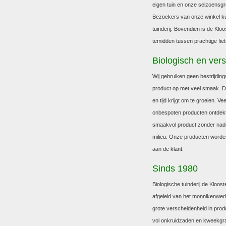
eigen tuin en onze seizoensgr
Bezoekers van onze winkel k
tuinderij. Bovendien is de Klo
temidden tussen prachtige fie
Biologisch en vers
Wij gebruiken geen bestrijdin
product op met veel smaak. De
en tijd krijgt om te groeien. 
onbespoten producten ontdekt
smaakvol product zonder nad
milieu. Onze producten worden
aan de klant.
Sinds 1980
Biologische tuinderij de Kloos
afgeleid van het monnikenwerk
grote verscheidenheid in prod
vol onkruidzaden en kweekgras