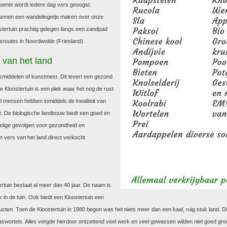
oente wordt iedere dag vers geoogst.
unnen een wandelingetje maken over onze
ostertuin prachtig gelegen langs een zandpad
tsroutes in Noordwolde (Friesland).
 van het land
gsmiddelen of kunstmest. Dit levert een gezond
 Kloostertuin is een plek waar het nog de rust
Veel mensen hebben inmiddels de kwaliteit van
. De biologische landbouw biedt een goed en
elige gevolgen voor gezondheid en
 vers van het land direct verkocht
tertuin bestaat al meer dan 40 jaar. De naam is
 in de tuin. Ook biedt een Kloostertuin een
ucten. Toen de Kloostertuin in 1980 begon was het niets meer dan een kaal, ruig stuk land. 
wortels. Alles vergde hierdoor ontzettend veel werk en veel gewassen wilden niet goed groe